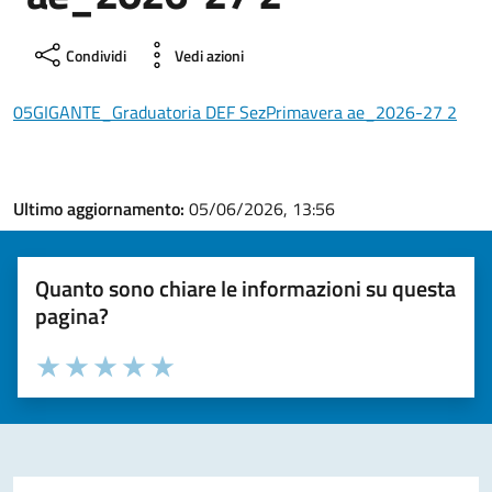
Condividi
Vedi azioni
05GIGANTE_Graduatoria DEF SezPrimavera ae_2026-27 2
Ultimo aggiornamento:
05/06/2026, 13:56
Quanto sono chiare le informazioni su questa
pagina?
Valuta la chiarezza delle informazioni (da 1 a 5 stelle)
Seleziona il numero di stelle per valutare la chiarezza delle i
Valuta 1 stelle su 5
Valuta 2 stelle su 5
Valuta 3 stelle su 5
Valuta 4 stelle su 5
Valuta 5 stelle su 5