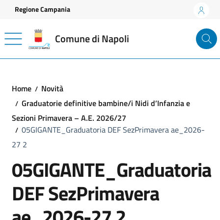
Vai ai contenuti
Vai al footer
Regione Campania
Comune di Napoli
Home
Novità
Graduatorie definitive bambine/i Nidi d’Infanzia e
Sezioni Primavera – A.E. 2026/27
05GIGANTE_Graduatoria DEF SezPrimavera ae_2026-
27 2
05GIGANTE_Graduatoria
DEF SezPrimavera
ae_2026-27 2