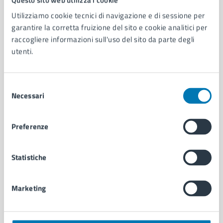
Utilizziamo cookie tecnici di navigazione e di sessione per
AMMINISTRAZIONE
garantire la corretta fruizione del sito e cookie analitici per
Aree amministrative
raccogliere informazioni sull'uso del sito da parte degli
Organi di governo
utenti.
Municipalità
Uffici
Selezione
Enti e fondazioni
Necessari
del
Politici
consenso
Personale amministrativo
Documenti e dati
Preferenze
Intranet, posta aziendale e protocollo
Statistiche
CATEGORIE DI SERVIZIO
Ambiente
Marketing
Anagrafe e stato civile
Autorizzazioni
Cultura e tempo libero