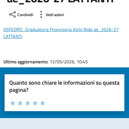
Condividi
Vedi azioni
05FEDRO_Graduatoria Provvisoria Asilo Nido ae_2026-27
LATTANTI
Ultimo aggiornamento:
12/05/2026, 10:45
Quanto sono chiare le informazioni su questa
pagina?
Valuta la chiarezza delle informazioni (da 1 a 5 stelle)
Seleziona il numero di stelle per valutare la chiarezza delle i
Valuta 1 stelle su 5
Valuta 2 stelle su 5
Valuta 3 stelle su 5
Valuta 4 stelle su 5
Valuta 5 stelle su 5