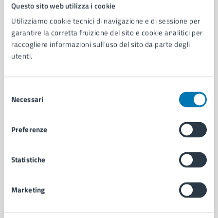
Comune di Napoli
Questo sito web utilizza i cookie
Utilizziamo cookie tecnici di navigazione e di sessione per
garantire la corretta fruizione del sito e cookie analitici per
AMMINISTRAZIONE
raccogliere informazioni sull'uso del sito da parte degli
Aree amministrative
utenti.
Organi di governo
Municipalità
Uffici
Selezione
Enti e fondazioni
Necessari
del
Politici
consenso
Personale amministrativo
Preferenze
Documenti e dati
Intranet, posta aziendale e protocollo
Statistiche
CATEGORIE DI SERVIZIO
Marketing
Ambiente
Anagrafe e stato civile
Autorizzazioni