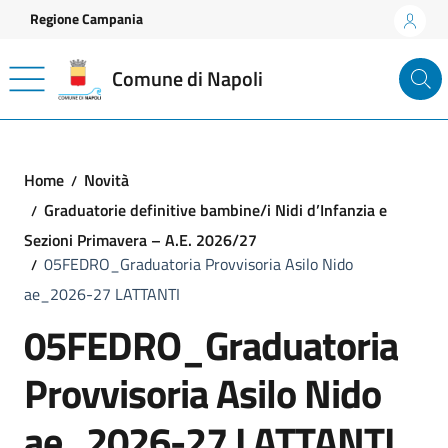
Vai ai contenuti
Vai al footer
Regione Campania
Comune di Napoli
Home
Novità
Graduatorie definitive bambine/i Nidi d’Infanzia e
Sezioni Primavera – A.E. 2026/27
05FEDRO_Graduatoria Provvisoria Asilo Nido
ae_2026-27 LATTANTI
05FEDRO_Graduatoria
Provvisoria Asilo Nido
ae_2026-27 LATTANTI