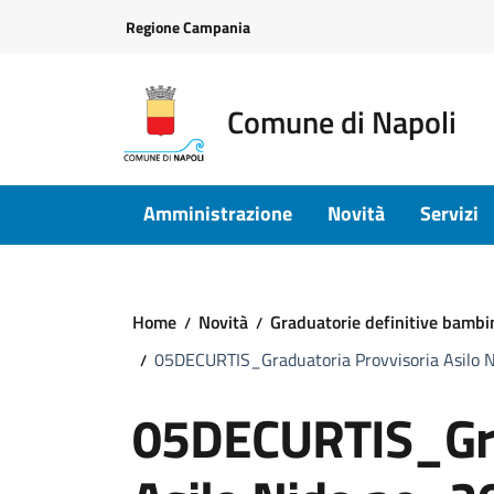
Vai ai contenuti
Vai al footer
Regione Campania
Comune di Napoli
Amministrazione
Novità
Servizi
Home
Novità
Graduatorie definitive bambi
05DECURTIS_Graduatoria Provvisoria Asilo 
05DECURTIS_Gra