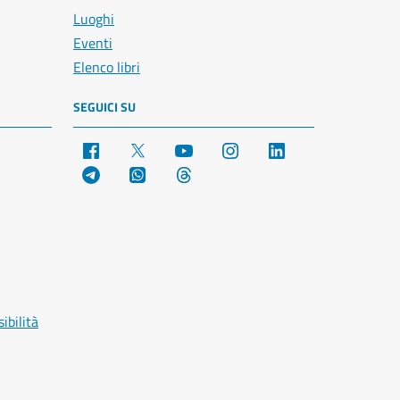
Luoghi
Eventi
Elenco libri
SEGUICI SU
Facebook
X
YouTube
Instagram
LinkedIn
Telegram
WhatsApp
Threads
ibilità