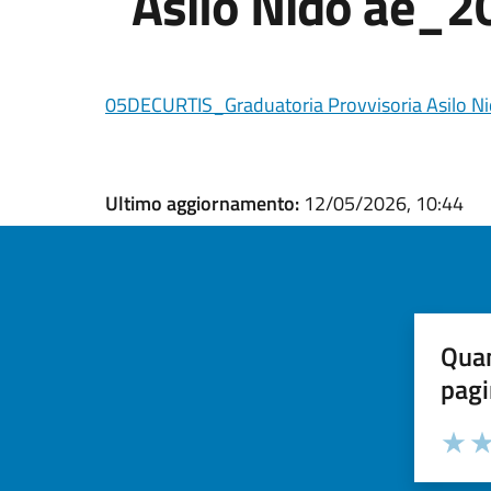
Asilo Nido ae_2
05DECURTIS_Graduatoria Provvisoria Asilo N
Ultimo aggiornamento:
12/05/2026, 10:44
Quan
pagi
Valuta la
Selezi
Valuta 
Val