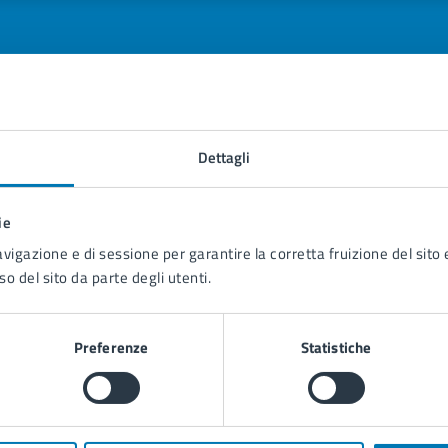
tatta il comune
Dettagli
Leggi le domande frequenti
ie
Richiedi assistenza
avigazione e di sessione per garantire la corretta fruizione del sito e
so del sito da parte degli utenti.
Prenota appuntamento
blemi in città
Preferenze
Statistiche
Segnala disservizio