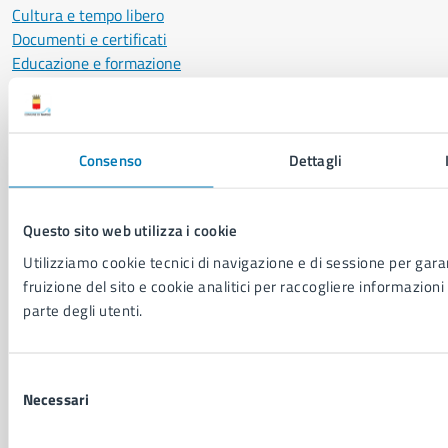
Cultura e tempo libero
Documenti e certificati
Educazione e formazione
Giustizia e sicurezza pubblica
Imprese e commercio
Salute, benessere e assistenza
Servizi Cimiteriali
Consenso
Dettagli
Vita lavorativa
Questo sito web utilizza i cookie
NOVITÀ
Utilizziamo cookie tecnici di navigazione e di sessione per garan
Notizie
fruizione del sito e cookie analitici per raccogliere informazioni 
Avvisi
parte degli utenti.
Comunicati
Comunicati stampa della Giunta Comunale
Comunicati stampa del Consiglio Comunale
Selezione
Necessari
del
consenso
VIVERE IL COMUNE