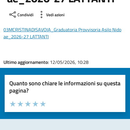
Condividi
Vedi azioni
03MCRISTINADISAVOIA_Graduatoria Provvisoria Asilo Nido
ae_2026-27 LATTANTI
Ultimo aggiornamento:
12/05/2026, 10:28
Quanto sono chiare le informazioni su questa
pagina?
Valuta la chiarezza delle informazioni (da 1 a 5 stelle)
Seleziona il numero di stelle per valutare la chiarezza delle i
Valuta 1 stelle su 5
Valuta 2 stelle su 5
Valuta 3 stelle su 5
Valuta 4 stelle su 5
Valuta 5 stelle su 5