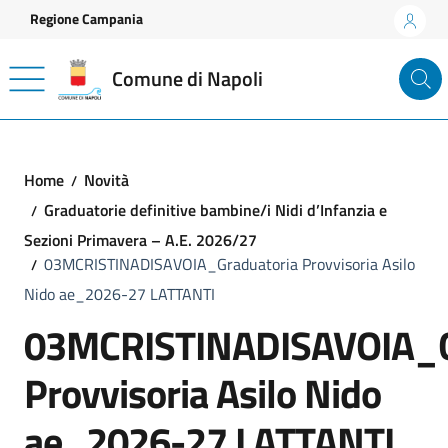
Vai ai contenuti
Vai al footer
Regione Campania
Comune di Napoli
Home
Novità
Graduatorie definitive bambine/i Nidi d’Infanzia e
Sezioni Primavera – A.E. 2026/27
03MCRISTINADISAVOIA_Graduatoria Provvisoria Asilo
Nido ae_2026-27 LATTANTI
03MCRISTINADISAVOIA_G
Provvisoria Asilo Nido
ae_2026-27 LATTANTI