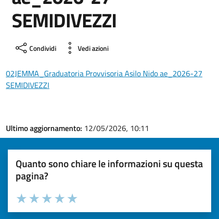
SEMIDIVEZZI
Condividi
Vedi azioni
02JEMMA_Graduatoria Provvisoria Asilo Nido ae_2026-27
SEMIDIVEZZI
Ultimo aggiornamento:
12/05/2026, 10:11
Quanto sono chiare le informazioni su questa
pagina?
Valuta la chiarezza delle informazioni (da 1 a 5 stelle)
Seleziona il numero di stelle per valutare la chiarezza delle i
Valuta 1 stelle su 5
Valuta 2 stelle su 5
Valuta 3 stelle su 5
Valuta 4 stelle su 5
Valuta 5 stelle su 5