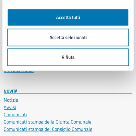
Anagrafe e stato civile
Autorizzazioni
Accetta tutti
Cultura e tempo libero
Documenti e certificati
Educazione e formazione
Accetta selezionati
Giustizia e sicurezza pubblica
Imprese e commercio
Salute, benessere e assistenza
Rifiuta
Servizi Cimiteriali
Vita lavorativa
NOVITÀ
Notizie
Avvisi
Comunicati
Comunicati stampa della Giunta Comunale
Comunicati stampa del Consiglio Comunale