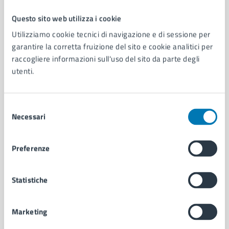
Questo sito web utilizza i cookie
Comune di Napoli
Utilizziamo cookie tecnici di navigazione e di sessione per
garantire la corretta fruizione del sito e cookie analitici per
raccogliere informazioni sull'uso del sito da parte degli
AMMINISTRAZIONE
utenti.
Aree amministrative
Organi di governo
Municipalità
Selezione
Uffici
Necessari
del
Enti e fondazioni
consenso
Politici
Preferenze
Personale amministrativo
Documenti e dati
Intranet, posta aziendale e protocollo
Statistiche
CATEGORIE DI SERVIZIO
Marketing
Ambiente