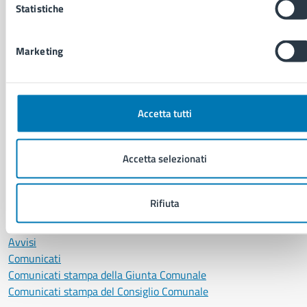
Statistiche
Anagrafe e stato civile
Autorizzazioni
Cultura e tempo libero
Marketing
Documenti e certificati
Educazione e formazione
Giustizia e sicurezza pubblica
Imprese e commercio
Accetta tutti
Salute, benessere e assistenza
Servizi Cimiteriali
Accetta selezionati
Vita lavorativa
Rifiuta
NOVITÀ
Notizie
Avvisi
Comunicati
Comunicati stampa della Giunta Comunale
Comunicati stampa del Consiglio Comunale