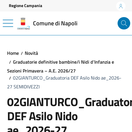
Vai ai contenuti
Vai al footer
Regione Campania
Comune di Napoli
Home
Novità
Graduatorie definitive bambine/i Nidi d’Infanzia e
Sezioni Primavera – A.E. 2026/27
02GIANTURCO_Graduatoria DEF Asilo Nido ae_2026-
27 SEMIDIVEZZI
02GIANTURCO_Graduator
DEF Asilo Nido
ae_2026-27