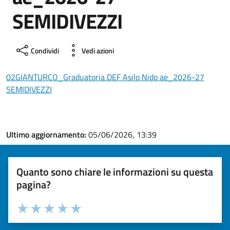
SEMIDIVEZZI
Condividi
Vedi azioni
02GIANTURCO_Graduatoria DEF Asilo Nido ae_2026-27
SEMIDIVEZZI
Ultimo aggiornamento:
05/06/2026, 13:39
Quanto sono chiare le informazioni su questa
pagina?
Valuta la chiarezza delle informazioni (da 1 a 5 stelle)
Seleziona il numero di stelle per valutare la chiarezza delle i
Valuta 1 stelle su 5
Valuta 2 stelle su 5
Valuta 3 stelle su 5
Valuta 4 stelle su 5
Valuta 5 stelle su 5