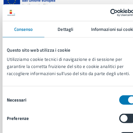
Comune di Napoli
Consenso
Dettagli
Informazioni sui cook
AMMINISTRAZIONE
Aree amministrative
Questo sito web utilizza i cookie
Organi di governo
Municipalità
Utilizziamo cookie tecnici di navigazione e di sessione per
Uffici
garantire la corretta fruizione del sito e cookie analitici per
Enti e fondazioni
raccogliere informazioni sull'uso del sito da parte degli utenti.
Politici
Personale amministrativo
Selezione
Documenti e dati
Necessari
del
Intranet, posta aziendale e protocollo
consenso
Preferenze
CATEGORIE DI SERVIZIO
Ambiente