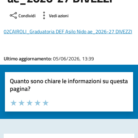
Condividi
Vedi azioni
02CAIROLI_Graduatoria DEF Asilo Nido ae_2026-27 DIVEZZI
Ultimo aggiornamento:
05/06/2026, 13:39
Quanto sono chiare le informazioni su questa
pagina?
Valuta la chiarezza delle informazioni (da 1 a 5 stelle)
Seleziona il numero di stelle per valutare la chiarezza delle i
Valuta 1 stelle su 5
Valuta 2 stelle su 5
Valuta 3 stelle su 5
Valuta 4 stelle su 5
Valuta 5 stelle su 5