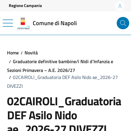
Vai ai contenuti
Vai al footer
Regione Campania
Comune di Napoli
Home
Novità
Graduatorie definitive bambine/i Nidi d’Infanzia e
Sezioni Primavera – A.E. 2026/27
02CAIROLI_Graduatoria DEF Asilo Nido ae_2026-27
DIVEZZI
02CAIROLI_Graduatoria
DEF Asilo Nido
ae_2026-27 DIVEZZI