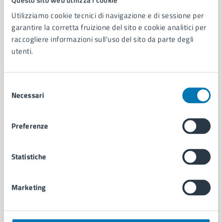
Utilizziamo cookie tecnici di navigazione e di sessione per
AMMINISTRAZIONE
garantire la corretta fruizione del sito e cookie analitici per
Aree amministrative
raccogliere informazioni sull'uso del sito da parte degli
Organi di governo
utenti.
Municipalità
Uffici
Selezione
Enti e fondazioni
Necessari
del
Politici
consenso
Personale amministrativo
Documenti e dati
Preferenze
Intranet, posta aziendale e protocollo
Statistiche
CATEGORIE DI SERVIZIO
Ambiente
Marketing
Anagrafe e stato civile
Autorizzazioni
Cultura e tempo libero