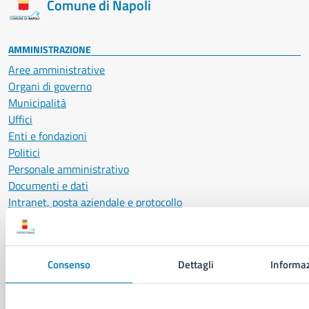
Comune di Napoli
AMMINISTRAZIONE
Aree amministrative
Organi di governo
Municipalità
Uffici
Enti e fondazioni
Politici
Personale amministrativo
Documenti e dati
Intranet, posta aziendale e protocollo
CATEGORIE DI SERVIZIO
Consenso
Dettagli
Informaz
Ambiente
Anagrafe e stato civile
Autorizzazioni