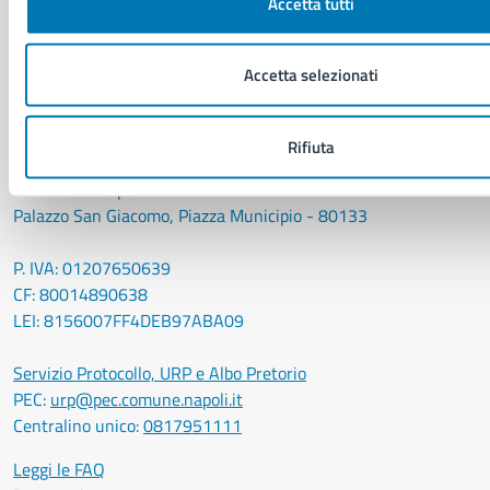
Accetta tutti
Luoghi
Eventi
Accetta selezionati
Elenco libri
Rifiuta
CONTATTI
Comune di Napoli
Palazzo San Giacomo, Piazza Municipio - 80133
P. IVA: 01207650639
CF: 80014890638
LEI: 8156007FF4DEB97ABA09
Servizio Protocollo, URP e Albo Pretorio
PEC:
urp@pec.comune.napoli.it
Centralino unico:
0817951111
Leggi le FAQ