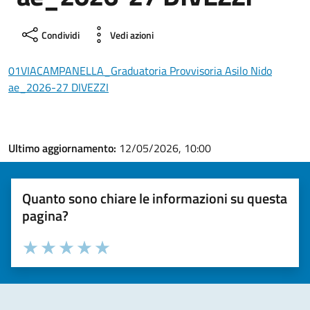
Condividi
Vedi azioni
01VIACAMPANELLA_Graduatoria Provvisoria Asilo Nido
ae_2026-27 DIVEZZI
Ultimo aggiornamento:
12/05/2026, 10:00
Quanto sono chiare le informazioni su questa
pagina?
Valuta la chiarezza delle informazioni (da 1 a 5 stelle)
Seleziona il numero di stelle per valutare la chiarezza delle i
Valuta 1 stelle su 5
Valuta 2 stelle su 5
Valuta 3 stelle su 5
Valuta 4 stelle su 5
Valuta 5 stelle su 5