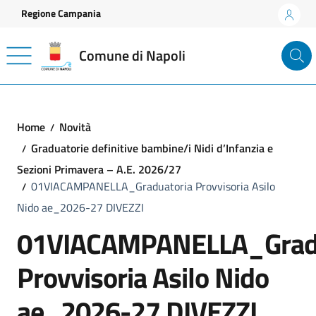
Vai ai contenuti
Vai al footer
Regione Campania
Comune di Napoli
Home
Novità
Graduatorie definitive bambine/i Nidi d’Infanzia e
Sezioni Primavera – A.E. 2026/27
01VIACAMPANELLA_Graduatoria Provvisoria Asilo
Nido ae_2026-27 DIVEZZI
01VIACAMPANELLA_Gradu
Provvisoria Asilo Nido
ae_2026-27 DIVEZZI