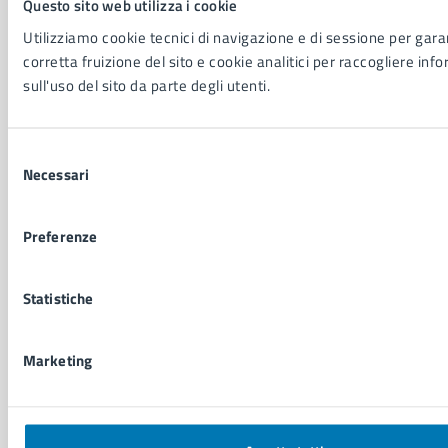
Questo sito web utilizza i cookie
Cultura e tempo libero
Utilizziamo cookie tecnici di navigazione e di sessione per garan
Documenti e certificati
corretta fruizione del sito e cookie analitici per raccogliere inf
Educazione e formazione
sull'uso del sito da parte degli utenti.
Giustizia e sicurezza pubblica
Imprese e commercio
Salute, benessere e assistenza
Selezione
Servizi Cimiteriali
Necessari
del
Vita lavorativa
consenso
Preferenze
NOVITÀ
Notizie
Statistiche
Avvisi
Comunicati
Comunicati stampa della Giunta Comunale
Marketing
Comunicati stampa del Consiglio Comunale
VIVERE IL COMUNE