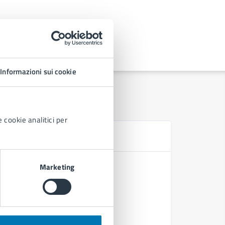
Informazioni sui cookie
 cookie analitici per
Se
Rilascio d
Marketing
D.A.T. Dis
Procedure 