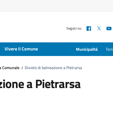
Facebook
X
Seguici su:
Vivere il Comune
Municipalità
Temp
ta Comunale
Divieto di balneazione a Pietrarsa
zione a Pietrarsa
a