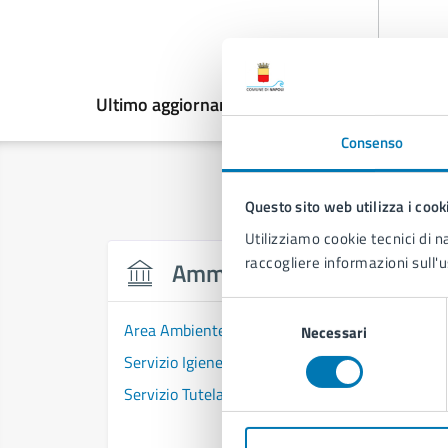
Ultimo aggiornamento:
24/06/2026, 17:16
Consenso
Questo sito web utilizza i cook
Utilizziamo cookie tecnici di n
raccogliere informazioni sull'u
Amministrazione
Selezione
Area Ambiente
Necessari
del
consenso
Servizio Igiene della Città
Servizio Tutela dell'Ambiente, della Salute e de