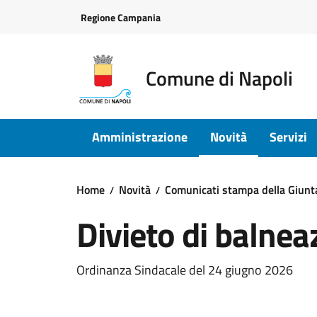
Vai ai contenuti
Vai al footer
Regione Campania
Comune di Napoli
Amministrazione
Novità
Servizi
Home
Novità
Comunicati stampa della Giun
Divieto di balnea
Dettagli della notizi
Ordinanza Sindacale del 24 giugno 2026