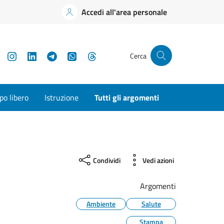
Accedi all'area personale
YouTube
Instagram
LinkedIn
Telegram
WhatsApp
Threads
Cerca
o libero
Istruzione
Tutti gli argomenti
Condividi
Vedi azioni
Argomenti
Ambiente
Salute
Stampa