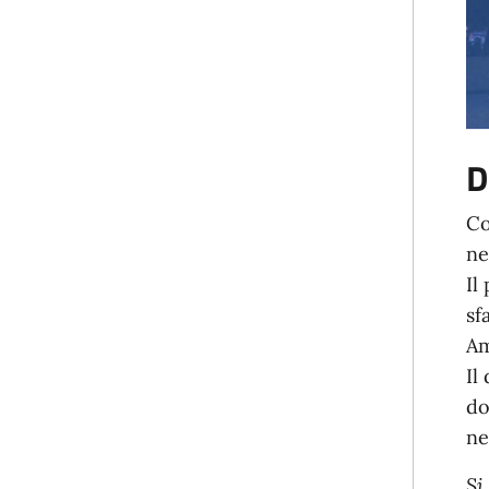
D
Co
ne
Il
sf
Am
Il
do
ne
Si