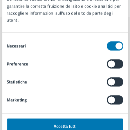
garantire la corretta fruizione del sito e cookie analitici per
Ultimo aggiornamento:
03/07/2026, 09:08
raccogliere informazioni sull'uso del sito da parte degli
utenti.
Contenuti correlati
Selezione
Necessari
del
consenso
Amministrazione
Preferenze
Cambi di Residenza - Municipalità 2
U.O. Attività Tecniche - Municipalità 2
Statistiche
Servizio Strade, Pubblica Illuminazione e
Sottoservizi
Marketing
Commissione Scuola, Politiche Educative e
Giovanili, Cultura di Municipalità 2
Accetta tutti
Vedi altri 6