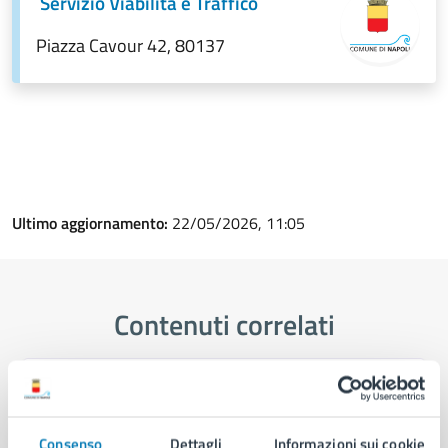
Servizio Viabilità e Traffico
Piazza Cavour 42, 80137
Ultimo aggiornamento:
22/05/2026, 11:05
Contenuti correlati
Amministrazione
Consenso
Dettagli
Informazioni sui cookie