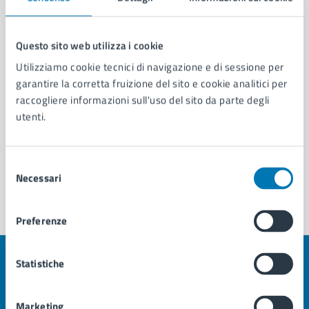
Area Consiglio Comunale
Servizio Coordinamento e Segreteria del Consiglio
Comunale
Questo sito web utilizza i cookie
Servizio Comunicazione Istituzionale e Portale
Utilizziamo cookie tecnici di navigazione e di sessione per
Web
garantire la corretta fruizione del sito e cookie analitici per
raccogliere informazioni sull'uso del sito da parte degli
utenti.
Selezione
Necessari
del
consenso
Preferenze
Statistiche
Quanto sono chiare le informazioni su questa
pagina?
Marketing