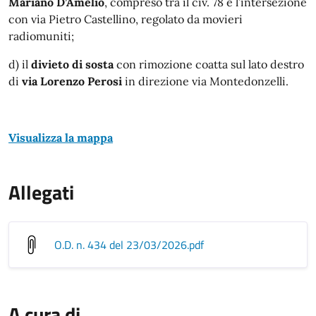
Mariano D’Amelio
, compreso tra il civ. 78 e l’intersezione
con via Pietro Castellino, regolato da movieri
radiomuniti;
d) il
divieto di sosta
con rimozione coatta sul lato destro
di
via Lorenzo Perosi
in direzione via Montedonzelli.
Visualizza la mappa
Allegati
O.D. n. 434 del 23/03/2026
.pdf
A cura di