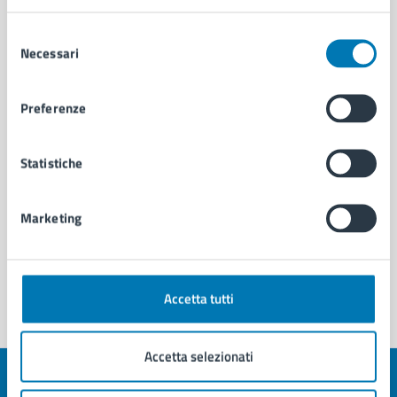
Selezione
Cambi di Residenza - Municipalità 5
Necessari
del
U.O. Attività Tecniche - Municipalità 5
consenso
Servizio Strade, Pubblica Illuminazione e
Preferenze
Sottoservizi
Commissione Trasparenza di Municipalità 5
Statistiche
Vedi altri 6
Marketing
Accetta tutti
Accetta selezionati
Quanto sono chiare le informazioni su questa