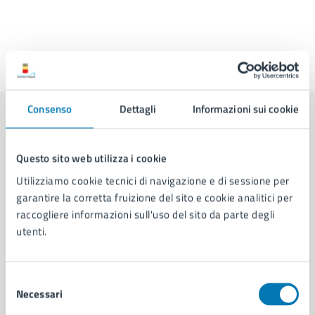
Ultimo aggiornamento:
26/02/2026, 15:31
Consenso
Dettagli
Informazioni sui cookie
Contenuti correlati
Questo sito web utilizza i cookie
Utilizziamo cookie tecnici di navigazione e di sessione per
Amministrazione
garantire la corretta fruizione del sito e cookie analitici per
raccogliere informazioni sull'uso del sito da parte degli
Cambi di Residenza - Municipalità 9
utenti.
U.O. Attività Tecniche - Municipalità 9
Servizio Strade, Pubblica Illuminazione e
Selezione
Sottoservizi
Necessari
del
Commissione Permanente di Trasparenza di
consenso