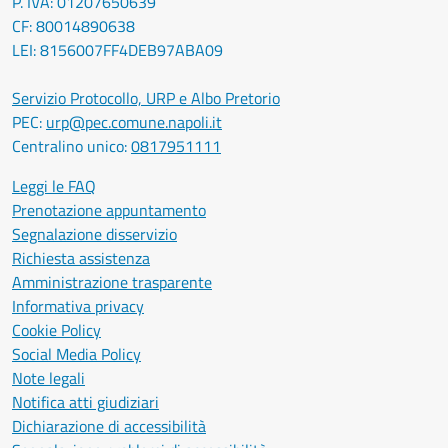
P. IVA: 01207650639
CF: 80014890638
LEI: 8156007FF4DEB97ABA09
Servizio Protocollo, URP e Albo Pretorio
PEC:
urp@pec.comune.napoli.it
Centralino unico:
0817951111
Leggi le FAQ
Prenotazione appuntamento
Segnalazione disservizio
Richiesta assistenza
Amministrazione trasparente
Informativa privacy
Cookie Policy
Social Media Policy
Note legali
Notifica atti giudiziari
Dichiarazione di accessibilità