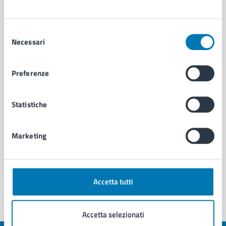
Amministrazione
Selezione
Necessari
del
consenso
Cambi di Residenza - Municipalità 1
Preferenze
U.O. Attività Tecniche - Municipalità 1
Servizio Strade, Pubblica Illuminazione e
Statistiche
Sottoservizi
Commissione Politiche Sociali di Municipalità 1
Marketing
Vedi altri 6
Accetta tutti
Accetta selezionati