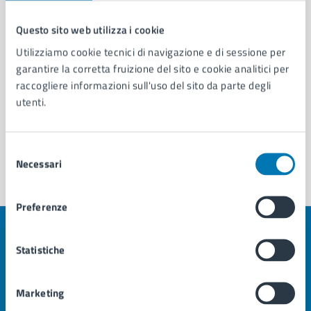
Commissione Ambiente, Territorio, Turismo,
Questo sito web utilizza i cookie
Attività Produttive di Municipalità 8
Utilizziamo cookie tecnici di navigazione e di sessione per
Commissione Sport, Scuola, Politiche Sociali,
garantire la corretta fruizione del sito e cookie analitici per
Politiche Giovanili di Municipalità 8
raccogliere informazioni sull'uso del sito da parte degli
utenti.
Vedi altri 6
Selezione
Necessari
del
consenso
Preferenze
Quanto sono chiare le informazioni su questa
Statistiche
pagina?
Valuta la chiarezza delle informazioni (da 1 a 5 stelle)
Seleziona il numero di stelle per valutare la chiarezza delle i
Marketing
Valuta 1 stelle su 5
Valuta 2 stelle su 5
Valuta 3 stelle su 5
Valuta 4 stelle su 5
Valuta 5 stelle su 5