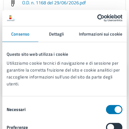
O.D. n. 1168 del 29/06/2026
.pdf
Allegato - Planimetria
.pdf
Consenso
Dettagli
Informazioni sui cookie
A cura di
Questo sito web utilizza i cookie
Utilizziamo cookie tecnici di navigazione e di sessione per
garantire la corretta fruizione del sito e cookie analitici per
Municipalità 9
raccogliere informazioni sull'uso del sito da parte degli
Piazza Giovanni XXIII n. 2, 80126
utenti.
Selezione
Necessari
del
consenso
Preferenze