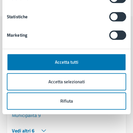
Ultimo aggiornamento:
01/07/2026, 17:24
Statistiche
Contenuti correlati
Marketing
Amministrazione
Accetta tutti
Cambi di Residenza - Municipalità 9
Accetta selezionati
U.O. Attività Tecniche - Municipalità 9
Servizio Strade, Pubblica Illuminazione e
Sottoservizi
Rifiuta
Commissione Permanente di Trasparenza di
Municipalità 9
Vedi altri 6