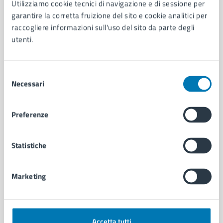
Utilizziamo cookie tecnici di navigazione e di sessione per
Aree amministrative
garantire la corretta fruizione del sito e cookie analitici per
Organi di governo
raccogliere informazioni sull'uso del sito da parte degli
Municipalità
utenti.
Uffici
Enti e fondazioni
Selezione
Politici
Necessari
del
Personale amministrativo
consenso
Documenti e dati
Intranet, posta aziendale e protocollo
Preferenze
CATEGORIE DI SERVIZIO
Statistiche
Ambiente
Anagrafe e stato civile
Marketing
Autorizzazioni
Cultura e tempo libero
Documenti e certificati
Educazione e formazione
Accetta tutti