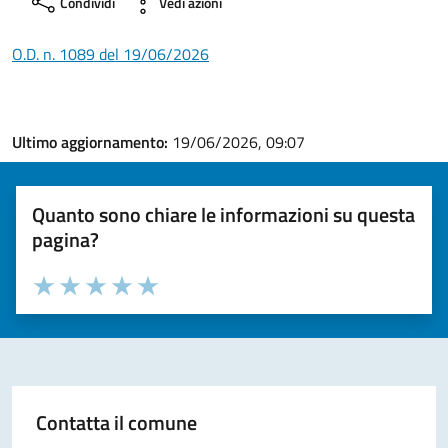
Condividi
Vedi azioni
O.D. n. 1089 del 19/06/2026
Ultimo aggiornamento:
19/06/2026, 09:07
Quanto sono chiare le informazioni su questa
pagina?
Valuta la chiarezza delle informazioni (da 1 a 5 stelle)
Seleziona il numero di stelle per valutare la chiarezza delle i
Valuta 1 stelle su 5
Valuta 2 stelle su 5
Valuta 3 stelle su 5
Valuta 4 stelle su 5
Valuta 5 stelle su 5
Contatta il comune