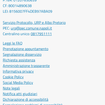
P. IVA: 01207650639
CF: 80014890638
LEI: 8156007FF4DEB97ABA09
Servizio Protocollo, URP e Albo Pretorio
PEC:
urp@pec.comune.napoli.it
Centralino unico:
0817951111
Leggi le FAQ
Prenotazione appuntamento
Segnalazione disservizio
Richiesta assistenza
Amministrazione trasparente
Informativa privacy
Cookie Policy
Social Media Policy
Note legali
Notifica atti giudiziari
Dichiarazione di accessibilità