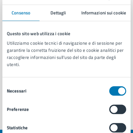
Amministrazione
Consenso
Dettagli
Informazioni sui cookie
Cambi di Residenza - Municipalità 8
Questo sito web utilizza i cookie
U.O. Attività Tecniche - Municipalità 8
Utilizziamo cookie tecnici di navigazione e di sessione per
Servizio Strade, Pubblica Illuminazione e
garantire la corretta fruizione del sito e cookie analitici per
Sottoservizi
raccogliere informazioni sull'uso del sito da parte degli
Commissione Ambiente, Territorio, Turismo,
utenti.
Attività Produttive di Municipalità 8
Selezione
Vedi altri 6
Necessari
del
consenso
Preferenze
Statistiche