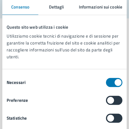
Consenso
Dettagli
Informazioni sui cookie
Questo sito web utilizza i cookie
Utilizziamo cookie tecnici di navigazione e di sessione per
garantire la corretta fruizione del sito e cookie analitici per
Comune di Napoli
raccogliere informazioni sull'uso del sito da parte degli
utenti.
AMMINISTRAZIONE
Aree amministrative
Selezione
Necessari
Organi di governo
del
Municipalità
consenso
Uffici
Preferenze
Enti e fondazioni
Politici
Personale amministrativo
Statistiche
Documenti e dati