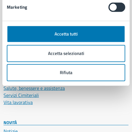
Intranet, posta aziendale e protocollo
Marketing
CATEGORIE DI SERVIZIO
Ambiente
Accetta tutti
Anagrafe e stato civile
Autorizzazioni
Cultura e tempo libero
Accetta selezionati
Documenti e certificati
Educazione e formazione
Rifiuta
Giustizia e sicurezza pubblica
Imprese e commercio
Salute, benessere e assistenza
Servizi Cimiteriali
Vita lavorativa
NOVITÀ
Notizie