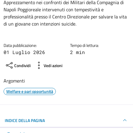
Dettagli della notizia
Apprezzamento nei confronti dei Militari della Compagnia di
Napoli Poggioreale intervenuti con tempestività e
professionalità presso il Centro Direzionale per salvare la vita
di un giovane con intenzioni suicide.
Data pubblicazione:
Tempo di lettura:
01 Luglio 2026
2 min
Condividi
Vedi azioni
Argomenti
Welfare e pari opportunità
INDICE DELLA PAGINA