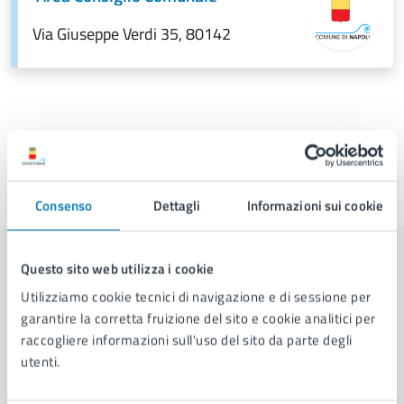
Via Giuseppe Verdi 35, 80142
Ultimo aggiornamento:
01/07/2026, 12:44
Consenso
Dettagli
Informazioni sui cookie
Questo sito web utilizza i cookie
Contenuti correlati
Utilizziamo cookie tecnici di navigazione e di sessione per
garantire la corretta fruizione del sito e cookie analitici per
raccogliere informazioni sull'uso del sito da parte degli
Servizi
utenti.
Utilizzo delle sale del Centro Documentazione