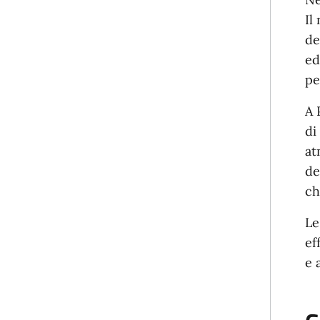
Il
de
ed
pe
A 
di
at
de
ch
Le
ef
e 