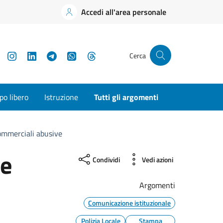
Accedi all'area personale
YouTube
Instagram
LinkedIn
Telegram
WhatsApp
Threads
Cerca
o libero
Istruzione
Tutti gli argomenti
 commerciali abusive
re
Condividi
Vedi azioni
Argomenti
Comunicazione istituzionale
Polizia Locale
Stampa