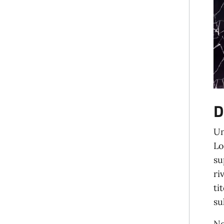
D
Un
Lo
su
ri
ti
su
Ne