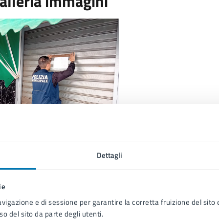
alleria immagini
Dettagli
 cura di
ie
Assessorato alla Polizia
Ser
avigazione e di sessione per garantire la corretta fruizione del sito e
Municipale e alla Legalità
so del sito da parte degli utenti.