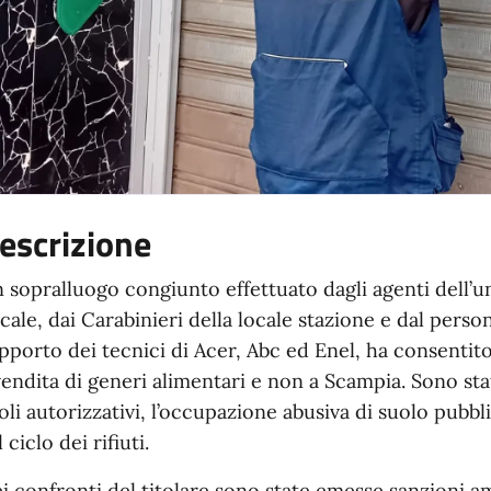
escrizione
 sopralluogo congiunto effettuato dagli agenti dell’un
cale, dai Carabinieri della locale stazione e dal person
pporto dei tecnici di Acer, Abc ed Enel, ha consentit
vendita di generi alimentari e non a Scampia. Sono stati 
toli autorizzativi, l’occupazione abusiva di suolo pubb
l ciclo dei rifiuti.
i confronti del titolare sono state emesse sanzioni a