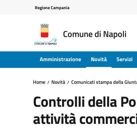
Vai ai contenuti
Vai al footer
Regione Campania
Comune di Napoli
Amministrazione
Novità
Servizi
Home
Novità
Comunicati stampa della Giun
Controlli della Po
attività commerci
Dettagli della notizi