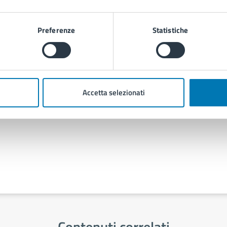
Via
Piazza Municipio 22, 80133
Preferenze
Statistiche
Servizio Stampa e Web TV
Piazza Municipio 22, 80133
Accetta selezionati
Contenuti correlati