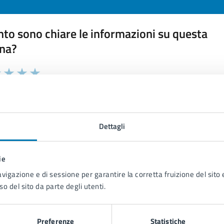
to sono chiare le informazioni su questa
na?
 chiarezza delle informazioni (da 1 a 5 stelle)
ona il numero di stelle per valutare la chiarezza delle inform
1 stelle su 5
uta 2 stelle su 5
Valuta 3 stelle su 5
Valuta 4 stelle su 5
Valuta 5 stelle su 5
Dettagli
ie
tatta il comune
avigazione e di sessione per garantire la corretta fruizione del sito e
so del sito da parte degli utenti.
Leggi le domande frequenti
Richiedi assistenza
Preferenze
Statistiche