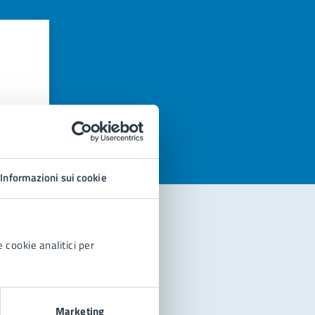
azioni
Informazioni sui cookie
 cookie analitici per
Marketing