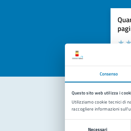
Quan
pagi
Valuta la
Selezi
Valuta 
Val
Consenso
Questo sito web utilizza i cook
Con
Utilizziamo cookie tecnici di n
raccogliere informazioni sull'u
Selezione
Necessari
del