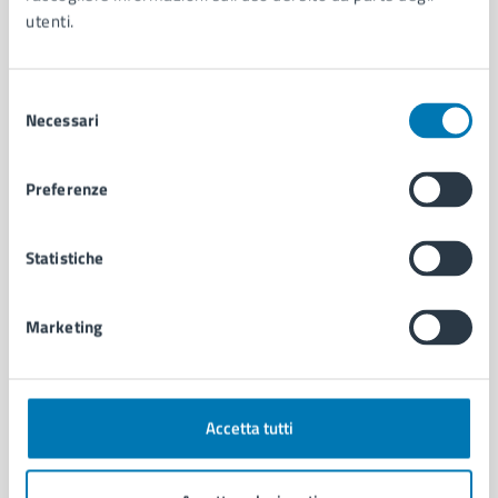
Contenuti correlati
utenti.
Amministrazione
Selezione
Necessari
del
Servizio Politiche Giovanili
consenso
Area Educazione
Preferenze
Barbara Trupiano - Servizio Sistema Educativo
Servizio Sistema Educativo
Statistiche
Vedi altri 6
Marketing
Accetta tutti