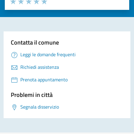
Seleziona il numero di stelle per valutare la chiarezza delle i
Valuta 1 stelle su 5
Valuta 2 stelle su 5
Valuta 3 stelle su 5
Valuta 4 stelle su 5
Valuta 5 stelle su 5
Contatta il comune
Leggi le domande frequenti
Richiedi assistenza
Prenota appuntamento
Problemi in città
Segnala disservizio