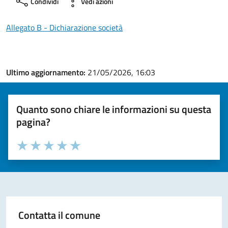
Condividi
Vedi azioni
Allegato B - Dichiarazione società
Ultimo aggiornamento:
21/05/2026, 16:03
Quanto sono chiare le informazioni su questa
pagina?
Valuta la chiarezza delle informazioni (da 1 a 5 stelle)
Seleziona il numero di stelle per valutare la chiarezza delle i
Valuta 1 stelle su 5
Valuta 2 stelle su 5
Valuta 3 stelle su 5
Valuta 4 stelle su 5
Valuta 5 stelle su 5
Contatta il comune