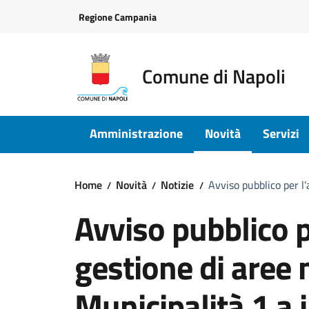
Vai ai contenuti
Vai al footer
Regione Campania
Comune di Napoli
Amministrazione
Novità
Servizi
Home
Novità
Notizie
Avviso pubblico per l’
Avviso pubblico p
gestione di aree 
Municipalità 1 a 