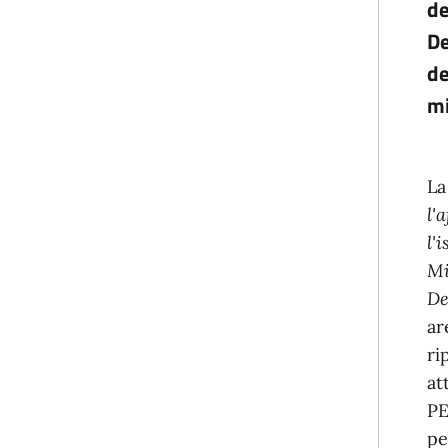
de
De
de
mi
La
l'
l'
Mi
De
ar
ri
at
P
pe