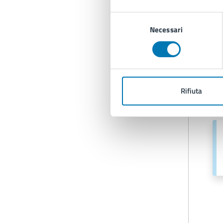
Selezione
Necessari
del
consenso
Rifiuta
A