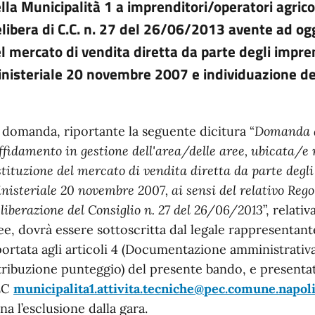
lla Municipalità 1 a imprenditori/operatori agricol
libera di C.C. n. 27 del 26/06/2013 avente ad o
l mercato di vendita diretta da parte degli imprend
nisteriale 20 novembre 2007 e individuazione del
 domanda, riportante la seguente dicitura “
Domanda d
affidamento in gestione dell'area/delle aree, ubicata/e n
istituzione del mercato di vendita diretta da parte degli
nisteriale 20 novembre 2007, ai sensi del relativo R
liberazione del Consiglio n. 27 del 26/06/2013
”, relati
ee, dovrà essere sottoscritta dal legale rappresentan
portata agli articoli 4 (Documentazione amministrati
tribuzione punteggio) del presente bando, e presenta
EC
municipalita1.attivita.tecniche@pec.comune.napoli
na l’esclusione dalla gara.