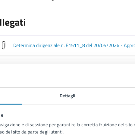
llegati
Determina dirigenziale n. E1511_8 del 20/05/2026 - Appr
Avviso pubblico
.pdf
Allegato A - Istanza di partecipazione
.pdf
Dettagli
ie
Allegato B - Dichiarazione società
.pdf
avigazione e di sessione per garantire la corretta fruizione del sito e
so del sito da parte degli utenti.