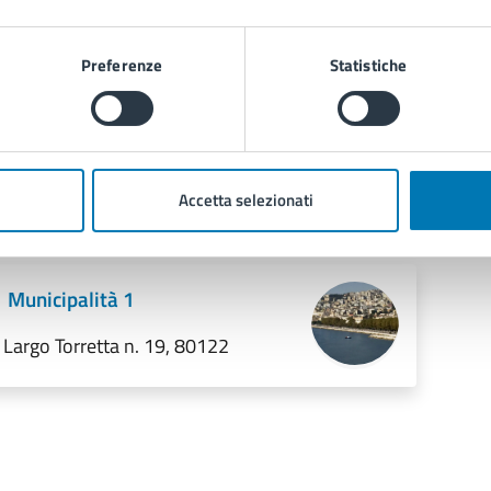
Scheda Salvatore Di Giacomo
.pdf
Preferenze
Statistiche
Scheda Mercadante
.pdf
Accetta selezionati
 cura di
Municipalità 1
Largo Torretta n. 19, 80122