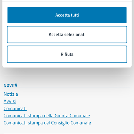
Anagrafe e stato civile
Autorizzazioni
Cultura e tempo libero
Accetta tutti
Documenti e certificati
Educazione e formazione
Accetta selezionati
Giustizia e sicurezza pubblica
Imprese e commercio
Salute, benessere e assistenza
Rifiuta
Servizi Cimiteriali
Vita lavorativa
NOVITÀ
Notizie
Avvisi
Comunicati
Comunicati stampa della Giunta Comunale
Comunicati stampa del Consiglio Comunale