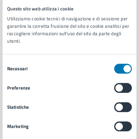
Questo sito web utilizza i cookie
Comune di Napoli
Utilizziamo cookie tecnici di navigazione e di sessione per
garantire la corretta fruizione del sito e cookie analitici per
AMMINISTRAZIONE
raccogliere informazioni sull'uso del sito da parte degli
utenti.
Aree amministrative
Organi di governo
Municipalità
Selezione
Uffici
Necessari
del
Enti e fondazioni
consenso
Politici
Personale amministrativo
Preferenze
Documenti e dati
Intranet, posta aziendale e protocollo
Statistiche
CATEGORIE DI SERVIZIO
Marketing
Ambiente