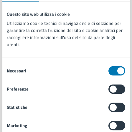
Questo sito web utilizza i cookie
Comune di Napoli
Utilizziamo cookie tecnici di navigazione e di sessione per
garantire la corretta fruizione del sito e cookie analitici per
raccogliere informazioni sull'uso del sito da parte degli
AMMINISTRAZIONE
utenti.
Aree amministrative
Organi di governo
Selezione
Municipalità
Necessari
del
Uffici
consenso
Enti e fondazioni
Politici
Preferenze
Personale amministrativo
Documenti e dati
Statistiche
Intranet, posta aziendale e protocollo
Marketing
CATEGORIE DI SERVIZIO