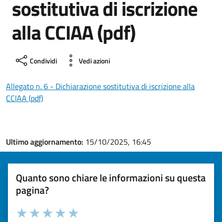
sostitutiva di iscrizione
alla CCIAA (pdf)
Condividi
Vedi azioni
Allegato n. 6 - Dichiarazione sostitutiva di iscrizione alla
CCIAA (pdf)
Ultimo aggiornamento:
15/10/2025, 16:45
Quanto sono chiare le informazioni su questa
pagina?
Valuta la chiarezza delle informazioni (da 1 a 5 stelle)
Seleziona il numero di stelle per valutare la chiarezza delle i