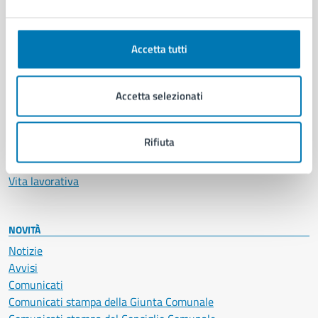
Ambiente
Anagrafe e stato civile
Autorizzazioni
Accetta tutti
Cultura e tempo libero
Documenti e certificati
Accetta selezionati
Educazione e formazione
Giustizia e sicurezza pubblica
Imprese e commercio
Rifiuta
Salute, benessere e assistenza
Servizi Cimiteriali
Vita lavorativa
NOVITÀ
Notizie
Avvisi
Comunicati
Comunicati stampa della Giunta Comunale