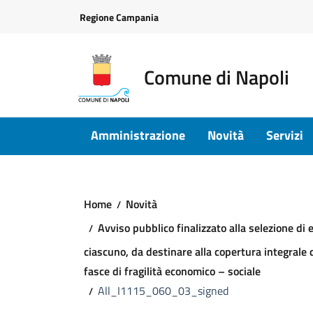
Vai ai contenuti
Vai al footer
Regione Campania
Comune di Napoli
Amministrazione
Novità
Servizi
Home
Novità
Avviso pubblico finalizzato alla selezione d
ciascuno, da destinare alla copertura integrale d
fasce di fragilità economico – sociale
All_I1115_060_03_signed