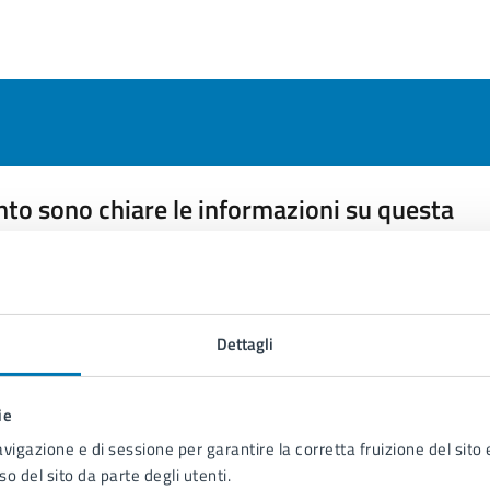
to sono chiare le informazioni su questa
na?
 chiarezza delle informazioni (da 1 a 5 stelle)
ona il numero di stelle per valutare la chiarezza delle inform
1 stelle su 5
uta 2 stelle su 5
Valuta 3 stelle su 5
Valuta 4 stelle su 5
Valuta 5 stelle su 5
Dettagli
ie
avigazione e di sessione per garantire la corretta fruizione del sito e
so del sito da parte degli utenti.