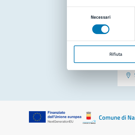
Con
Selezione
Necessari
del
consenso
Rifiuta
Pro
Comune di Na