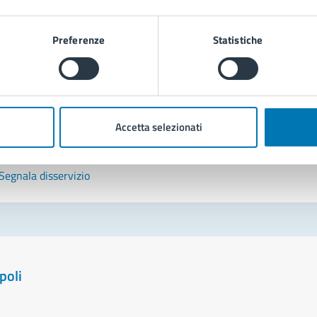
tatta il comune
Preferenze
Statistiche
Leggi le domande frequenti
Richiedi assistenza
Prenota appuntamento
Accetta selezionati
blemi in città
Segnala disservizio
poli