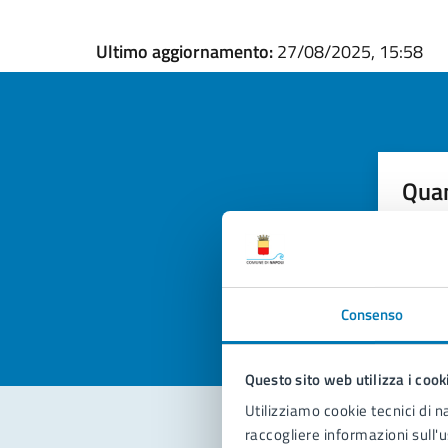
Ultimo aggiornamento:
27/08/2025, 15:58
Quan
pagi
Valuta la
Selezi
Valuta 
Val
Consenso
Questo sito web utilizza i cook
Utilizziamo cookie tecnici di n
raccogliere informazioni sull'u