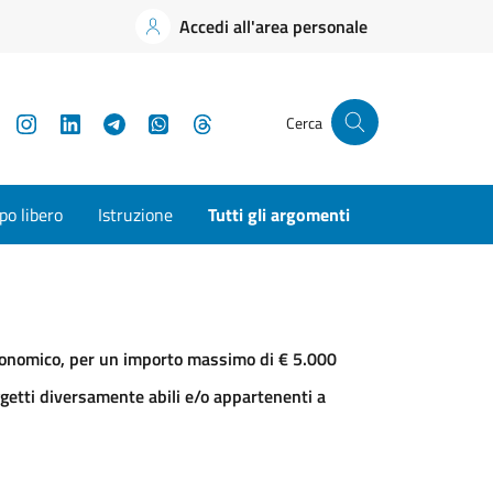
Accedi all'area personale
YouTube
Instagram
LinkedIn
Telegram
WhatsApp
Threads
Cerca
o libero
Istruzione
Tutti gli argomenti
 economico, per un importo massimo di € 5.000
oggetti diversamente abili e/o appartenenti a