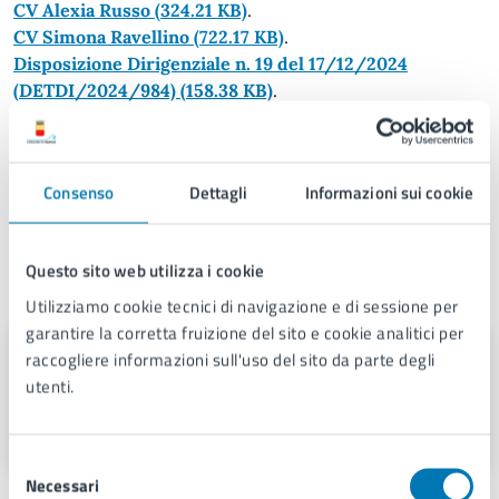
CV Alexia Russo
(324.21 KB)
.
CV Simona Ravellino
(722.17 KB)
.
Disposizione Dirigenziale n. 19 del 17/12/2024
(DETDI/2024/984)
(158.38 KB)
.
Allegato alla Disposizione Dirigenziale n. 19 del
17/12/2024 (DETDI/2024/984)
(534.03 KB)
.
Consenso
Dettagli
Informazioni sui cookie
Pubblicato in data 20/11/2024
Questo sito web utilizza i cookie
A cura di
Utilizziamo cookie tecnici di navigazione e di sessione per
garantire la corretta fruizione del sito e cookie analitici per
Servizio Comunicazione
raccogliere informazioni sull'uso del sito da parte degli
Istituzionale e Portale Web
utenti.
Piazza Municipio 22, 80133
Selezione
Necessari
del