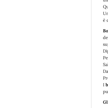
Qu
Un
è 
Bo
de
su
Di
Pe
Sa
Da
Pr
I
b
pu
Gl