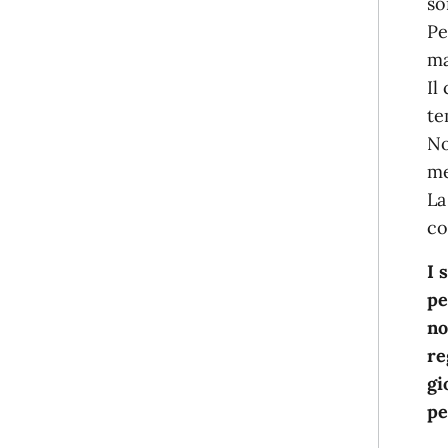
so
Pe
ma
Il
te
No
me
La
co
I 
pe
no
re
gi
pe