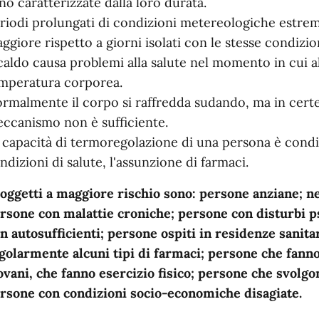
no caratterizzate dalla loro durata.
riodi prolungati di condizioni metereologiche estreme
ggiore rispetto a giorni isolati con le stesse condizi
 caldo causa problemi alla salute nel momento in cui al
mperatura corporea.
rmalmente il corpo si raffredda sudando, ma in certe
ccanismo non è sufficiente.
 capacità di termoregolazione di una persona è condiz
ndizioni di salute, l'assunzione di farmaci.
soggetti a maggiore rischio sono: persone anziane; n
rsone con malattie croniche; persone con disturbi ps
n autosufficienti; persone ospiti in residenze sanit
golarmente alcuni tipi di farmaci; persone che fanno
ovani, che fanno esercizio fisico; persone che svolgon
rsone con condizioni socio-economiche disagiate.