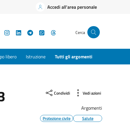
Accedi all'area personale
YouTube
Instagram
LinkedIn
Telegram
WhatsApp
Threads
Cerca
o libero
Istruzione
Tutti gli argomenti
3
Condividi
Vedi azioni
Argomenti
Protezione civile
Salute