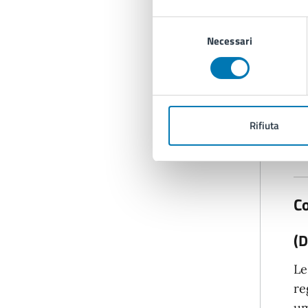
Selezione
Necessari
del
consenso
Rifiuta
Co
(D
Le
re
um