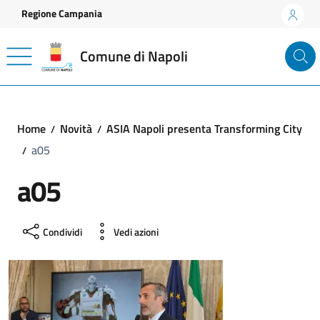
Vai ai contenuti
Vai al footer
Regione Campania
Comune di Napoli
Home
Novità
ASIA Napoli presenta Transforming City
a05
a05
Condividi
Vedi azioni