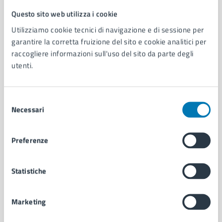
Questo sito web utilizza i cookie
Comune di Napoli
Utilizziamo cookie tecnici di navigazione e di sessione per
garantire la corretta fruizione del sito e cookie analitici per
AMMINISTRAZIONE
raccogliere informazioni sull'uso del sito da parte degli
utenti.
Aree amministrative
Organi di governo
Municipalità
Selezione
Uffici
Necessari
del
Enti e fondazioni
consenso
Politici
Personale amministrativo
Preferenze
Documenti e dati
Intranet, posta aziendale e protocollo
Statistiche
CATEGORIE DI SERVIZIO
Marketing
Ambiente