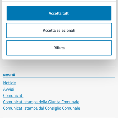
Anagrafe e stato civile
Autorizzazioni
Cultura e tempo libero
Accetta tutti
Documenti e certificati
Educazione e formazione
Accetta selezionati
Giustizia e sicurezza pubblica
Imprese e commercio
Salute, benessere e assistenza
Rifiuta
Servizi Cimiteriali
Vita lavorativa
NOVITÀ
Notizie
Avvisi
Comunicati
Comunicati stampa della Giunta Comunale
Comunicati stampa del Consiglio Comunale