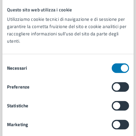
Questo sito web utilizza i cookie
Comune di Napoli
Utilizziamo cookie tecnici di navigazione e di sessione per
garantire la corretta fruizione del sito e cookie analitici per
raccogliere informazioni sull'uso del sito da parte degli
AMMINISTRAZIONE
utenti.
Aree amministrative
Organi di governo
Municipalità
Selezione
Uffici
Necessari
del
Enti e fondazioni
consenso
Politici
Personale amministrativo
Preferenze
Documenti e dati
Intranet, posta aziendale e protocollo
Statistiche
CATEGORIE DI SERVIZIO
Marketing
Ambiente