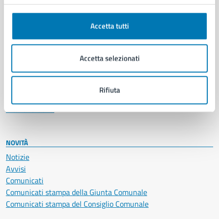
Anagrafe e stato civile
Autorizzazioni
Accetta tutti
Cultura e tempo libero
Documenti e certificati
Educazione e formazione
Accetta selezionati
Giustizia e sicurezza pubblica
Imprese e commercio
Salute, benessere e assistenza
Rifiuta
Servizi Cimiteriali
Vita lavorativa
NOVITÀ
Notizie
Avvisi
Comunicati
Comunicati stampa della Giunta Comunale
Comunicati stampa del Consiglio Comunale