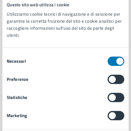
Comune di Napoli
Questo sito web utilizza i cookie
Utilizziamo cookie tecnici di navigazione e di sessione per
garantire la corretta fruizione del sito e cookie analitici per
AMMINISTRAZIONE
raccogliere informazioni sull'uso del sito da parte degli
Aree amministrative
utenti.
Organi di governo
Municipalità
Uffici
Selezione
Enti e fondazioni
Necessari
del
Politici
consenso
Personale amministrativo
Preferenze
Documenti e dati
Intranet, posta aziendale e protocollo
Statistiche
CATEGORIE DI SERVIZIO
Marketing
Ambiente
Anagrafe e stato civile