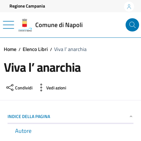
Vai ai contenuti
Vai al footer
Regione Campania
Comune di Napoli
Home
Elenco Libri
Viva l’ anarchia
Viva l’ anarchia
Condividi
Vedi azioni
INDICE DELLA PAGINA
Autore