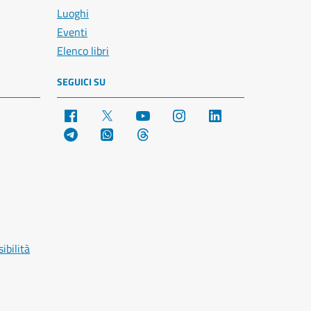
Luoghi
Eventi
Elenco libri
SEGUICI SU
Facebook
X
YouTube
Instagram
LinkedIn
Telegram
WhatsApp
Threads
ibilità