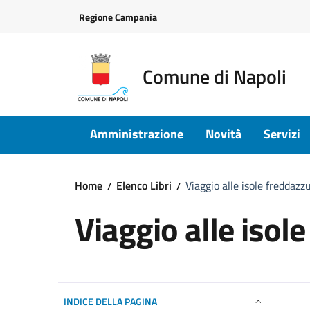
Vai ai contenuti
Vai al footer
Regione Campania
Comune di Napoli
Amministrazione
Novità
Servizi
Home
Elenco Libri
Viaggio alle isole freddazz
Viaggio alle isol
INDICE DELLA PAGINA