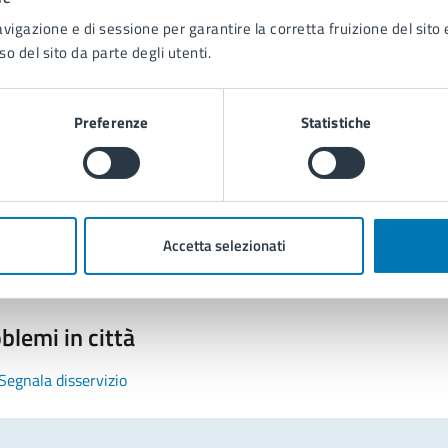
avigazione e di sessione per garantire la corretta fruizione del sito e
so del sito da parte degli utenti.
Preferenze
Statistiche
tatta il comune
Leggi le domande frequenti
Richiedi assistenza
Accetta selezionati
Prenota appuntamento
blemi in città
Segnala disservizio