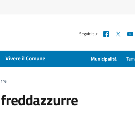
Facebook
X
Seguici su:
Vivere il Comune
Municipalità
Temp
urre
e freddazzurre