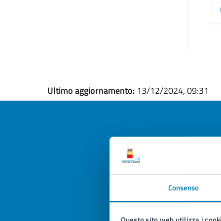
Ultimo aggiornamento:
13/12/2024, 09:31
Quan
pagi
Consenso
Valuta la
Selezi
Valuta 
Val
Questo sito web utilizza i cook