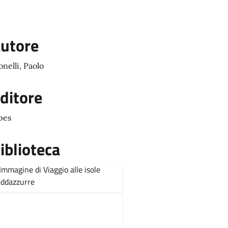
utore
nelli, Paolo
ditore
pes
iblioteca
,