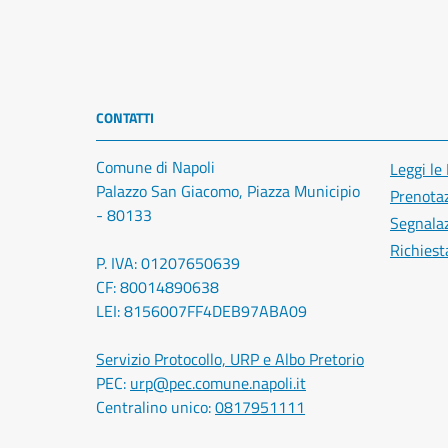
CONTATTI
Comune di Napoli
Leggi le
Palazzo San Giacomo, Piazza Municipio
Prenota
- 80133
Segnalaz
Richiest
P. IVA: 01207650639
CF: 80014890638
LEI: 8156007FF4DEB97ABA09
Servizio Protocollo, URP e Albo Pretorio
PEC:
urp@pec.comune.napoli.it
Centralino unico:
0817951111