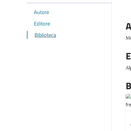
Autore
A
Editore
Biblioteca
Mo
E
Al
B