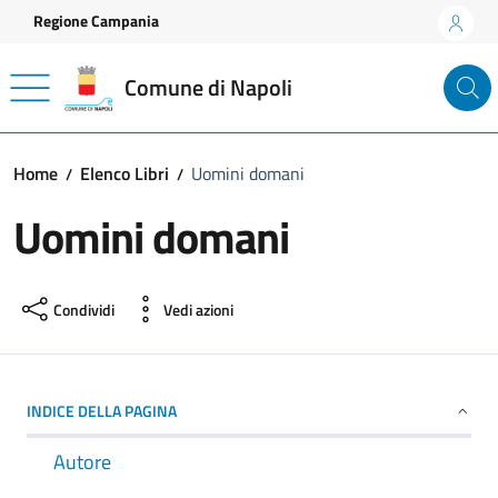
Vai ai contenuti
Vai al footer
Regione Campania
Comune di Napoli
Home
Elenco Libri
Uomini domani
Uomini domani
Condividi
Vedi azioni
INDICE DELLA PAGINA
Autore