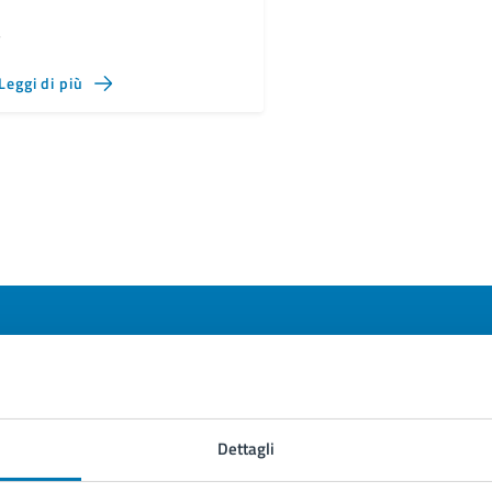
,
Leggi di più
to sono chiare le informazioni su questa
na?
Dettagli