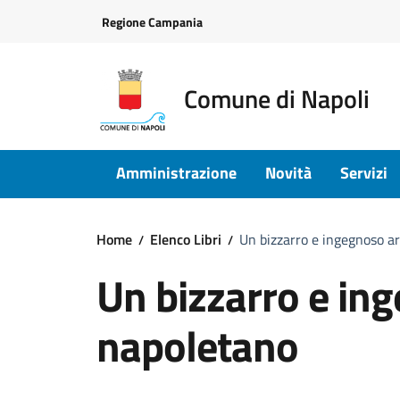
Vai ai contenuti
Vai al footer
Regione Campania
Comune di Napoli
Amministrazione
Novità
Servizi
Home
Elenco Libri
Un bizzarro e ingegnoso a
Un bizzarro e ing
napoletano