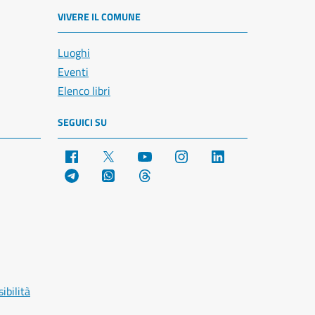
VIVERE IL COMUNE
Luoghi
Eventi
Elenco libri
SEGUICI SU
Facebook
X
YouTube
Instagram
LinkedIn
Telegram
WhatsApp
Threads
ibilità