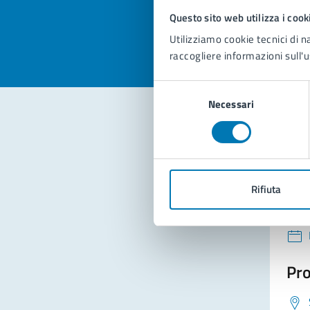
Valuta la
Selezi
Questo sito web utilizza i cook
Valuta 
Val
Utilizziamo cookie tecnici di n
raccogliere informazioni sull'u
Selezione
Necessari
del
consenso
Con
Rifiuta
Pro