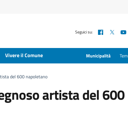
Facebook
X
Seguici su:
Vivere il Comune
Municipalità
Temp
rtista del 600 napoletano
egnoso artista del 600