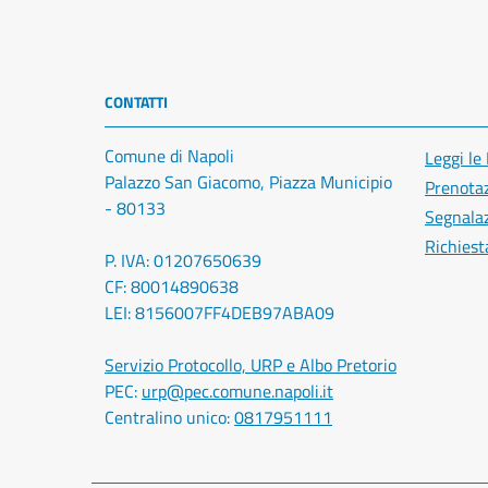
CONTATTI
Comune di Napoli
Leggi le
Palazzo San Giacomo, Piazza Municipio
Prenota
- 80133
Segnalaz
Richiest
P. IVA: 01207650639
CF: 80014890638
LEI: 8156007FF4DEB97ABA09
Servizio Protocollo, URP e Albo Pretorio
PEC:
urp@pec.comune.napoli.it
Centralino unico:
0817951111