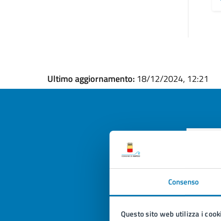
Ultimo aggiornamento:
18/12/2024, 12:21
Quan
pagi
Consenso
Valuta la
Selezi
Valuta 
Val
Questo sito web utilizza i cook