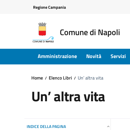
Vai ai contenuti
Vai al footer
Regione Campania
Comune di Napoli
Amministrazione
Novità
Servizi
Home
Elenco Libri
Un’ altra vita
Un’ altra vita
INDICE DELLA PAGINA