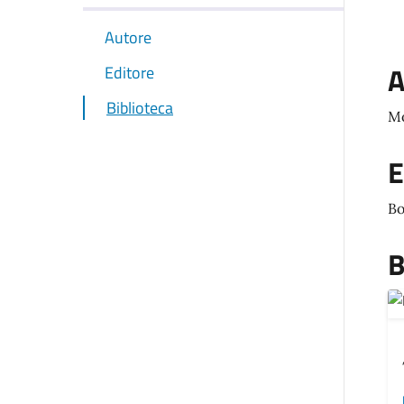
Autore
A
Editore
Biblioteca
Mo
E
Bo
B