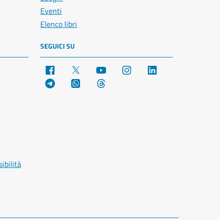
Eventi
Elenco libri
SEGUICI SU
Facebook
X
YouTube
Instagram
LinkedIn
Telegram
WhatsApp
Threads
ibilità