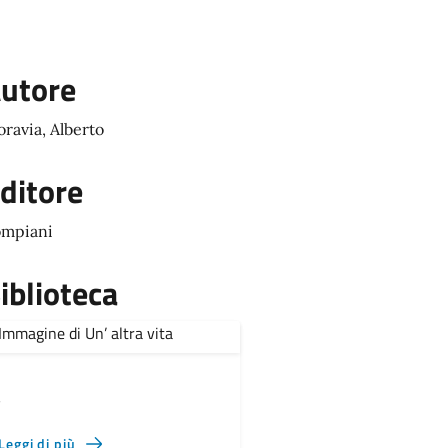
utore
ravia, Alberto
ditore
mpiani
iblioteca
,
Leggi di più