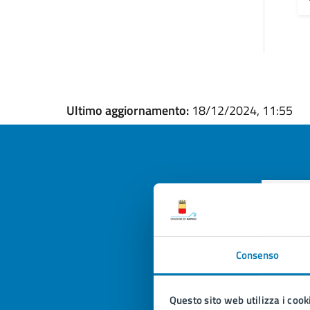
Ultimo aggiornamento:
18/12/2024, 11:55
Quan
pagi
Consenso
Valuta la
Selezi
Valuta 
Val
Questo sito web utilizza i cook