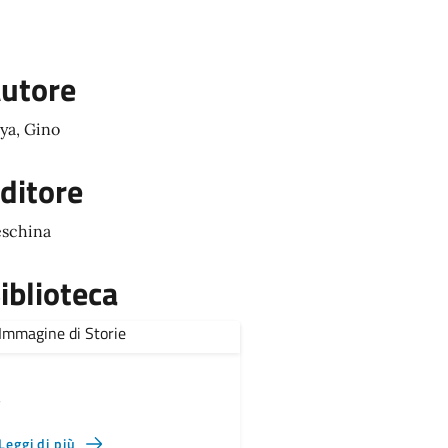
utore
ya, Gino
ditore
schina
iblioteca
,
Leggi di più