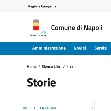
Vai ai contenuti
Vai al footer
Regione Campania
Comune di Napoli
Amministrazione
Novità
Servizi
Home
Elenco Libri
Storie
Storie
INDICE DELLA PAGINA