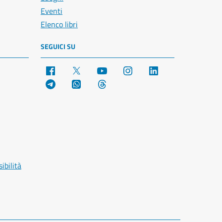
Eventi
Elenco libri
SEGUICI SU
Facebook
X
YouTube
Instagram
LinkedIn
Telegram
WhatsApp
Threads
ibilità