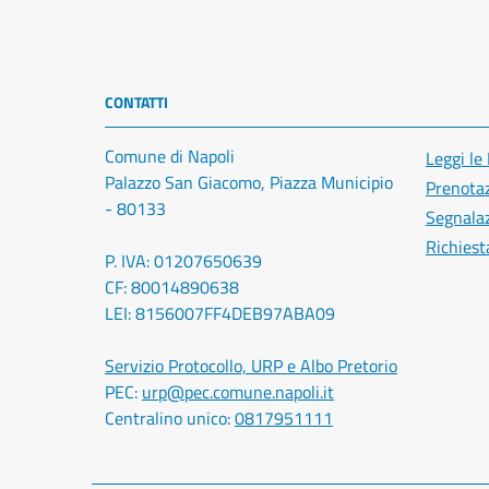
CONTATTI
Comune di Napoli
Leggi le
Palazzo San Giacomo, Piazza Municipio
Prenota
- 80133
Segnalaz
Richiest
P. IVA: 01207650639
CF: 80014890638
LEI: 8156007FF4DEB97ABA09
Servizio Protocollo, URP e Albo Pretorio
PEC:
urp@pec.comune.napoli.it
Centralino unico:
0817951111