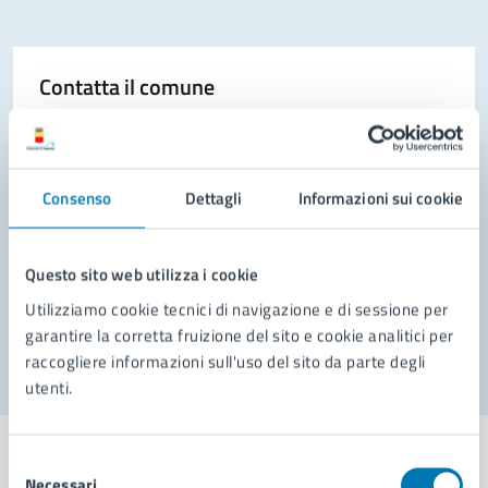
Contatta il comune
Leggi le domande frequenti
Richiedi assistenza
Consenso
Dettagli
Informazioni sui cookie
Prenota appuntamento
Problemi in città
Questo sito web utilizza i cookie
Utilizziamo cookie tecnici di navigazione e di sessione per
Segnala disservizio
garantire la corretta fruizione del sito e cookie analitici per
raccogliere informazioni sull'uso del sito da parte degli
utenti.
Selezione
Necessari