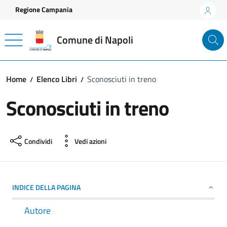
Vai ai contenuti
Vai al footer
Regione Campania
Comune di Napoli
Home
Elenco Libri
Sconosciuti in treno
Sconosciuti in treno
Condividi
Vedi azioni
INDICE DELLA PAGINA
Autore