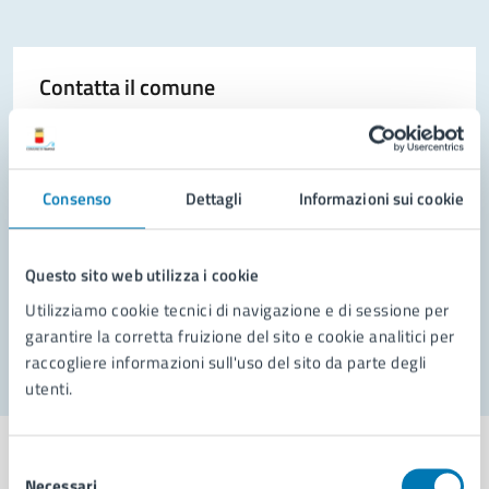
Contatta il comune
Leggi le domande frequenti
Richiedi assistenza
Consenso
Dettagli
Informazioni sui cookie
Prenota appuntamento
Problemi in città
Questo sito web utilizza i cookie
Utilizziamo cookie tecnici di navigazione e di sessione per
Segnala disservizio
garantire la corretta fruizione del sito e cookie analitici per
raccogliere informazioni sull'uso del sito da parte degli
utenti.
Selezione
Necessari