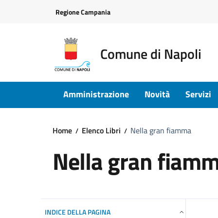
Vai ai contenuti
Vai al footer
Regione Campania
Comune di Napoli
Amministrazione
Novità
Servizi
Home
Elenco Libri
Nella gran fiamma
Nella gran fiam
INDICE DELLA PAGINA