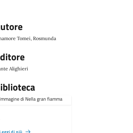
utore
namore Tomei, Rosmunda
ditore
nte Alighieri
iblioteca
,
Leggi di più