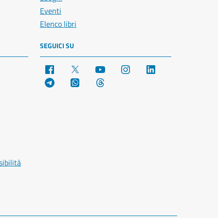
Eventi
Elenco libri
SEGUICI SU
Facebook
X
YouTube
Instagram
LinkedIn
Telegram
WhatsApp
Threads
ibilità