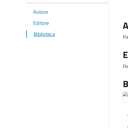
Autore
A
Editore
Biblioteca
Fi
E
Da
B