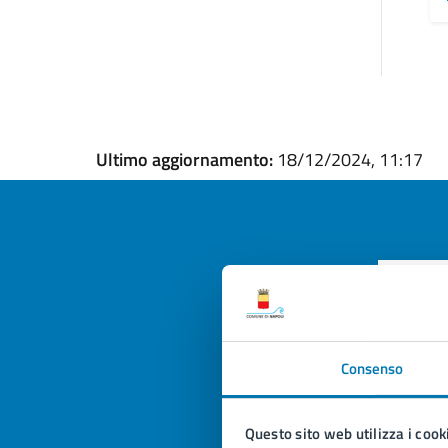
Ultimo aggiornamento:
18/12/2024, 11:17
Quan
pagi
Consenso
Valuta la
Selezi
Valuta 
Val
Questo sito web utilizza i cook