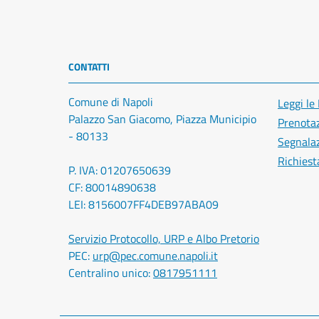
CONTATTI
Comune di Napoli
Leggi le
Palazzo San Giacomo, Piazza Municipio
Prenota
- 80133
Segnalaz
Richiest
P. IVA: 01207650639
CF: 80014890638
LEI: 8156007FF4DEB97ABA09
Servizio Protocollo, URP e Albo Pretorio
PEC:
urp@pec.comune.napoli.it
Centralino unico:
0817951111