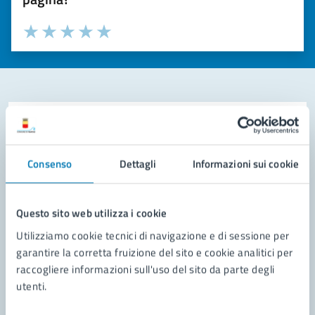
Valuta la chiarezza delle informazioni (da 1 a 5 stelle)
Seleziona il numero di stelle per valutare la chiarezza delle i
Valuta 1 stelle su 5
Valuta 2 stelle su 5
Valuta 3 stelle su 5
Valuta 4 stelle su 5
Valuta 5 stelle su 5
Contatta il comune
Leggi le domande frequenti
Consenso
Dettagli
Informazioni sui cookie
Richiedi assistenza
Questo sito web utilizza i cookie
Prenota appuntamento
Utilizziamo cookie tecnici di navigazione e di sessione per
Problemi in città
garantire la corretta fruizione del sito e cookie analitici per
raccogliere informazioni sull'uso del sito da parte degli
Segnala disservizio
utenti.