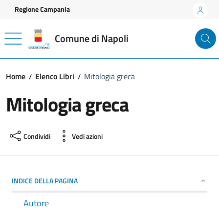
Vai ai contenuti
Vai al footer
Regione Campania
Comune di Napoli
Home
Elenco Libri
Mitologia greca
Mitologia greca
Condividi
Vedi azioni
INDICE DELLA PAGINA
Autore