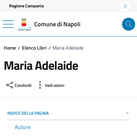
Vai ai contenuti
Vai al footer
Regione Campania
Comune di Napoli
Home
Elenco Libri
Maria Adelaide
Maria Adelaide
Condividi
Vedi azioni
INDICE DELLA PAGINA
Autore