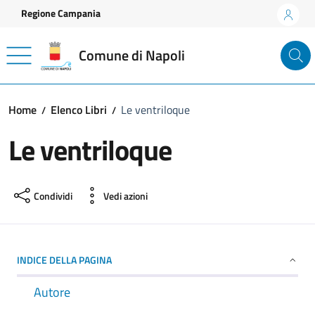
Vai ai contenuti
Vai al footer
Regione Campania
Comune di Napoli
Home
Elenco Libri
Le ventriloque
Le ventriloque
Condividi
Vedi azioni
INDICE DELLA PAGINA
Autore