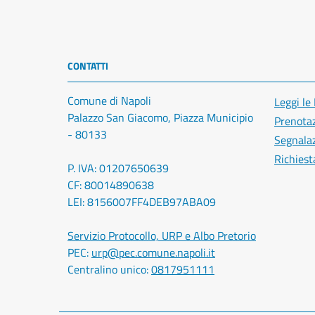
CONTATTI
Comune di Napoli
Leggi le
Palazzo San Giacomo, Piazza Municipio
Prenota
- 80133
Segnalaz
Richiest
P. IVA: 01207650639
CF: 80014890638
LEI: 8156007FF4DEB97ABA09
Servizio Protocollo, URP e Albo Pretorio
PEC:
urp@pec.comune.napoli.it
Centralino unico:
0817951111