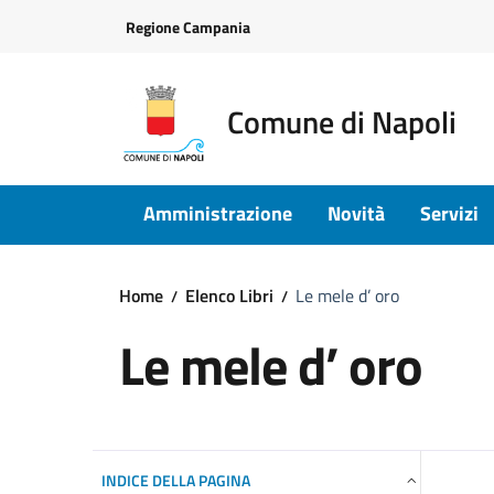
Vai ai contenuti
Vai al footer
Regione Campania
Comune di Napoli
Amministrazione
Novità
Servizi
Home
Elenco Libri
Le mele d’ oro
Le mele d’ oro
INDICE DELLA PAGINA