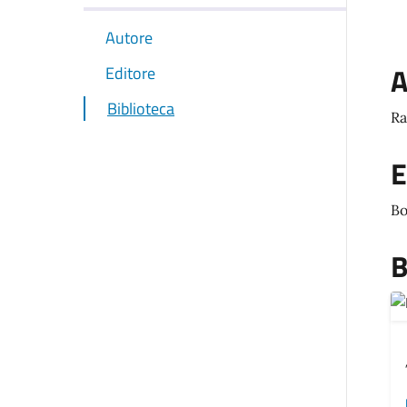
Autore
A
Editore
Biblioteca
Ra
E
Bo
B