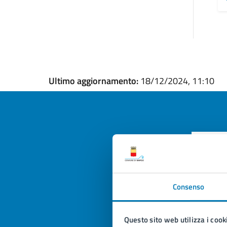
Ultimo aggiornamento:
18/12/2024, 11:10
Quan
pagi
Consenso
Valuta la
Selezi
Valuta 
Val
Questo sito web utilizza i cook