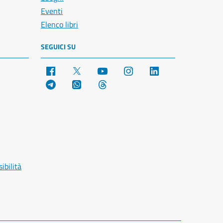
Eventi
Elenco libri
SEGUICI SU
Facebook
X
YouTube
Instagram
LinkedIn
Telegram
WhatsApp
Threads
ibilità